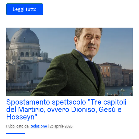
Leggi tutto
Spostamento spettacolo "Tre capitoli
del Martirio, ovvero Dioniso, Gesù e
Hosseyn"
Pubblicato da
Redazione
|
23 aprile 2026