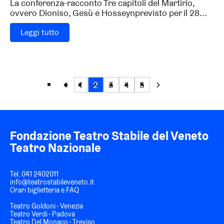
La conferenza-racconto Tre capitoli del Martirio,
ovvero Dioniso, Gesù e Hosseynprevisto per il 28...
Leggi tutto
1
2
3
4
5
Fondazione Teatro Stabile del Veneto
Teatro Nazionale
Tel.
041 2402011
info@teatrostabileveneto.it
Orari biglietteria e FAQ
Teatro Goldoni - Venezia
Teatro Verdi - Padova
Teatro Del Monaco - Treviso