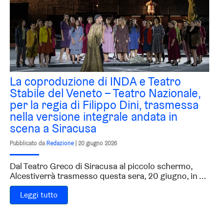
La coproduzione di INDA e Teatro
Stabile del Veneto – Teatro Nazionale,
per la regia di Filippo Dini, trasmessa
nella versione integrale andata in
scena a Siracusa
Pubblicato da
Redazione
|
20 giugno 2026
Dal Teatro Greco di Siracusa al piccolo schermo,
Alcestiverrà trasmesso questa sera, 20 giugno, in ...
Leggi tutto