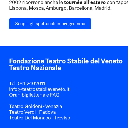
2002 ricorrono anche le
tournée all’estero
con tappe 
Lisbona, Mosca, Amburgo, Barcellona, Madrid.
Scopri gli spettacoli in programma
Fondazione Teatro Stabile del Veneto
Teatro Nazionale
Tel.
041 2402011
info@teatrostabileveneto.it
Orari biglietteria e FAQ
Teatro Goldoni - Venezia
Teatro Verdi - Padova
Teatro Del Monaco - Treviso