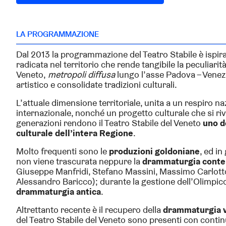
LA PROGRAMMAZIONE
Dal 2013 la programmazione del Teatro Stabile è ispir
radicata nel territorio che rende tangibile la peculiarit
Veneto,
metropoli diffusa
lungo l’asse Padova – Venezia
artistico e consolidate tradizioni culturali.
L’attuale dimensione territoriale, unita a un respiro n
internazionale, nonché un progetto culturale che si ri
generazioni rendono il Teatro Stabile del Veneto
uno d
culturale dell’intera Regione
.
Molto frequenti sono le
produzioni goldoniane
, ed i
non viene trascurata neppure la
drammaturgia cont
Giuseppe Manfridi, Stefano Massini, Massimo Carlotto,
Alessandro Baricco); durante la gestione dell’Olimpico i
drammaturgia antica
.
Altrettanto recente è il recupero della
drammaturgia v
del Teatro Stabile del Veneto sono presenti con contin