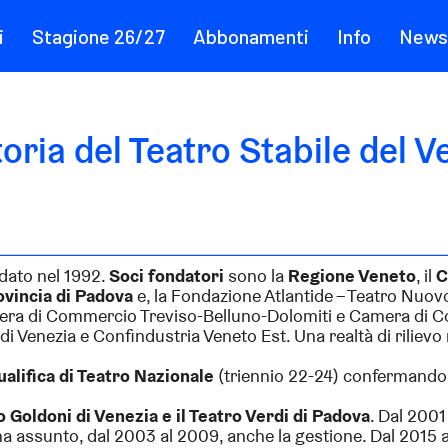
i
Stagione 26/27
Abbonamenti
Info
News
oria del Teatro Stabile del 
ndato nel 1992.
Soci fondatori
sono la
Regione Veneto
, il
C
ovincia di Padova
e, la Fondazione Atlantide – Teatro Nuovo 
a di Commercio Treviso-Belluno-Dolomiti e Camera di Com
di Venezia e Confindustria Veneto Est. Una realtà di rilievo 
ualifica di Teatro Nazionale
(triennio 22-24) confermandosi
o Goldoni di Venezia e il Teatro Verdi di Padova
. Dal 2001
i ha assunto, dal 2003 al 2009, anche la gestione. Dal 2015 a