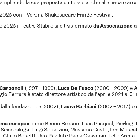
 ampliando la sua proposta culturale anche alla lirica e ai c
l 2023 con il Verona Shakespeare Fringe Festival.
 2023 il Teatro Stabile si è trasformato
da Associazione 
Carbonoli
(1997 – 1999),
Luca De Fusco
(2000 – 2009) e
A
rgio Ferrara è stato direttore artistico dall'aprile 2021 al 31
dalla fondazione al 2002),
Laura Barbiani
(2002 – 2013) e
cena europea
come Benno Besson, Lluis Pasqual, Pierluigi P
Sciaccaluga, Luigi Squarzina, Massimo Castri, Leo Muscato
 Giulio Bosetti, Ugo Pagliai e Paola Gassman, Lello Arena, Er