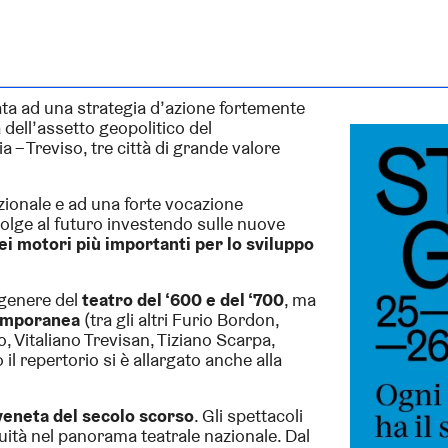
ata ad una strategia d’azione fortemente
à dell’assetto geopolitico del
 – Treviso, tre città di grande valore
azionale e ad una forte vocazione
volge al futuro investendo sulle nuove
ei motori più importanti per lo sviluppo
n genere del
teatro del ‘600 e del ‘700
, ma
emporanea
(tra gli altri Furio Bordon,
 Vitaliano Trevisan, Tiziano Scarpa,
l repertorio si è allargato anche alla
eneta del secolo scorso
. Gli spettacoli
uità nel panorama teatrale nazionale. Dal