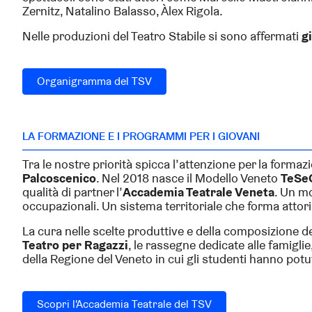
Zernitz, Natalino Balasso, Àlex Rigola.
Nelle produzioni del Teatro Stabile si sono affermati
g
Organigramma del TSV
LA FORMAZIONE E I PROGRAMMI PER I GIOVANI
Tra le nostre priorità spicca l’attenzione per la formaz
Palcoscenico
. Nel 2018 nasce il Modello Veneto
TeS
qualità di partner l’
Accademia Teatrale Veneta
. Un m
occupazionali. Un sistema territoriale che forma attori 
La cura nelle scelte produttive e della composizione d
Teatro per Ragazzi
, le rassegne dedicate alle famiglie
della Regione del Veneto in cui gli studenti hanno potu
Scopri l'Accademia Teatrale del TSV