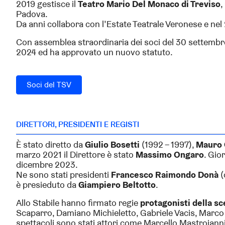
2019 gestisce il
Teatro Mario Del Monaco di Treviso
,
Padova.
Da anni collabora con l’Estate Teatrale Veronese e ne
Con assemblea straordinaria dei soci del 30 settembre
2024 ed ha approvato un nuovo statuto.
Soci del TSV
DIRETTORI, PRESIDENTI E REGISTI
È stato diretto da
Giulio Bosetti
(1992 – 1997),
Mauro 
marzo 2021 il Direttore è stato
Massimo Ongaro
. Gio
dicembre 2023.
Ne sono stati presidenti
Francesco Raimondo Donà
(
è presieduto da
Giampiero Beltotto
.
Allo Stabile hanno firmato regie
protagonisti della s
Scaparro, Damiano Michieletto, Gabriele Vacis, Marco 
spettacoli sono stati attori come Marcello Mastroianni,