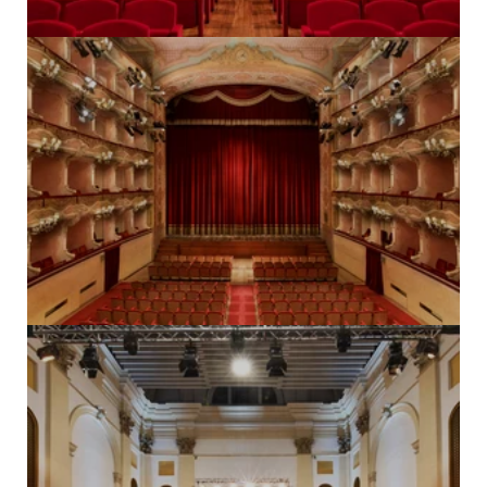
Padova
TEATRO VERDI
→ Scopri il teatro
Treviso
TEATRO DEL MONACO
→ Scopri il teatro