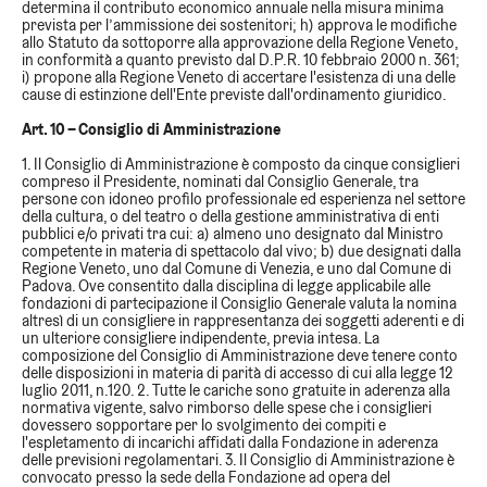
determina il contributo economico annuale nella misura minima
prevista per l’ammissione dei sostenitori; h) approva le modifiche
allo Statuto da sottoporre alla approvazione della Regione Veneto,
in conformità a quanto previsto dal D.P.R. 10 febbraio 2000 n. 361;
i) propone alla Regione Veneto di accertare l'esistenza di una delle
cause di estinzione dell'Ente previste dall'ordinamento giuridico.
Art. 10 – Consiglio di Amministrazione
1. Il Consiglio di Amministrazione è composto da cinque consiglieri
compreso il Presidente, nominati dal Consiglio Generale, tra
persone con idoneo profilo professionale ed esperienza nel settore
della cultura, o del teatro o della gestione amministrativa di enti
pubblici e/o privati tra cui: a) almeno uno designato dal Ministro
competente in materia di spettacolo dal vivo; b) due designati dalla
Regione Veneto, uno dal Comune di Venezia, e uno dal Comune di
Padova. Ove consentito dalla disciplina di legge applicabile alle
fondazioni di partecipazione il Consiglio Generale valuta la nomina
altresì di un consigliere in rappresentanza dei soggetti aderenti e di
un ulteriore consigliere indipendente, previa intesa. La
composizione del Consiglio di Amministrazione deve tenere conto
delle disposizioni in materia di parità di accesso di cui alla legge 12
luglio 2011, n.120. 2. Tutte le cariche sono gratuite in aderenza alla
normativa vigente, salvo rimborso delle spese che i consiglieri
dovessero sopportare per lo svolgimento dei compiti e
l'espletamento di incarichi affidati dalla Fondazione in aderenza
delle previsioni regolamentari. 3. Il Consiglio di Amministrazione è
convocato presso la sede della Fondazione ad opera del