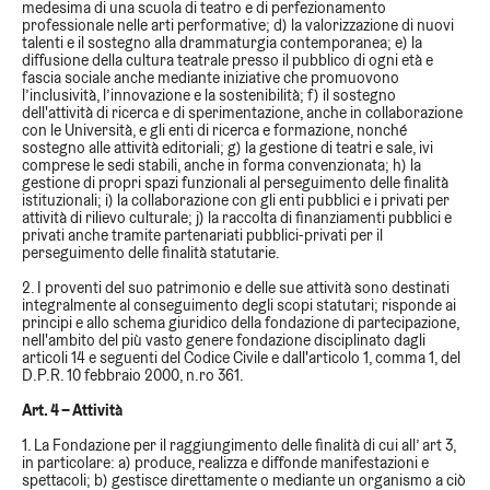
medesima di una scuola di teatro e di perfezionamento
professionale nelle arti performative; d) la valorizzazione di nuovi
talenti e il sostegno alla drammaturgia contemporanea; e) la
diffusione della cultura teatrale presso il pubblico di ogni età e
fascia sociale anche mediante iniziative che promuovono
l’inclusività, l’innovazione e la sostenibilità; f) il sostegno
dell'attività di ricerca e di sperimentazione, anche in collaborazione
con le Università, e gli enti di ricerca e formazione, nonché
sostegno alle attività editoriali; g) la gestione di teatri e sale, ivi
comprese le sedi stabili, anche in forma convenzionata; h) la
gestione di propri spazi funzionali al perseguimento delle finalità
istituzionali; i) la collaborazione con gli enti pubblici e i privati per
attività di rilievo culturale; j) la raccolta di finanziamenti pubblici e
privati anche tramite partenariati pubblici-privati per il
perseguimento delle finalità statutarie.
2. I proventi del suo patrimonio e delle sue attività sono destinati
integralmente al conseguimento degli scopi statutari; risponde ai
principi e allo schema giuridico della fondazione di partecipazione,
nell'ambito del più vasto genere fondazione disciplinato dagli
articoli 14 e seguenti del Codice Civile e dall'articolo 1, comma 1, del
D.P.R. 10 febbraio 2000, n.ro 361.
Art. 4 – Attività
1. La Fondazione per il raggiungimento delle finalità di cui all’ art 3,
in particolare: a) produce, realizza e diffonde manifestazioni e
spettacoli; b) gestisce direttamente o mediante un organismo a ciò