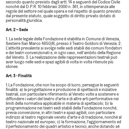
secondo quanto previsto dagli artt. 14 e seguenti del Codice Civile
nonchè dal D.P.R. 10 febbraio 2000 n. 361, in ottemperanza alle
regole del settore nel quale opera e nel rispetto di quanto previsto
dal presente statuto, quale soggetto di diritto privato dotato di
personalità giuridica.
Art. 2 – Sede
1. La sede legale della Fondazione è stabilita in Comune di Venezia,
Sestiere San Marco 4650/B, presso il Teatro Goldoni di Venezia. 2.
L'attività prevalente si svolge nelle sedi stabili dei comuni fondatori
e dei teatri convenzionati e, in ogni caso, nell’ambito della Regione
del Veneto. 3. La realizzazione delle rappresentazioni teatrali può
aver luogo nelle sedi e spazi agibili di volta in volta ritenute più
idonee.
Art. 3 - Finalità
1.La Fondazione, che non ha scopo di lucro, persegue le seguenti
finalità: a) la progettazione e produzione di spettacoli e iniziative
teatrali, con particolare riferimento al Veneto volte a sostenere e
diffondere i valori del teatro d'arte e di altre arti performative nei
limiti della normativa applicabile in materia di spettacolo; b) la
programmazione nei teatri sedi stabili della Fondazione nonché,
previa convenzione, in altri teatri e spazi agibili, con particolare
indirizzo al teatro regionale veneto d'arte e di tradizione, nonché al
teatro nazionale ed europeo; c) la formazione, l'aggiornamento ed
il perfezionamento dei quadri artistici e tecnici, anche dotando sé