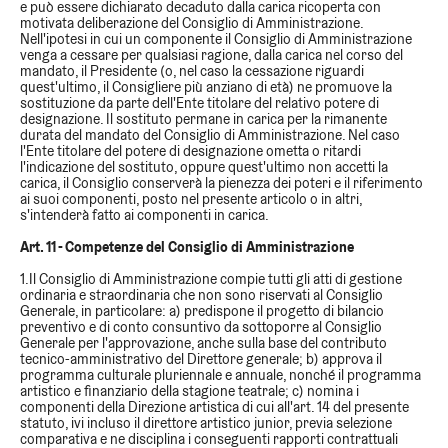
e può essere dichiarato decaduto dalla carica ricoperta con
motivata deliberazione del Consiglio di Amministrazione.
Nell'ipotesi in cui un componente il Consiglio di Amministrazione
venga a cessare per qualsiasi ragione, dalla carica nel corso del
mandato, il Presidente (o, nel caso la cessazione riguardi
quest'ultimo, il Consigliere più anziano di età) ne promuove la
sostituzione da parte dell'Ente titolare del relativo potere di
designazione. Il sostituto permane in carica per la rimanente
durata del mandato del Consiglio di Amministrazione. Nel caso
l'Ente titolare del potere di designazione ometta o ritardi
l'indicazione del sostituto, oppure quest'ultimo non accetti la
carica, il Consiglio conserverà la pienezza dei poteri e il riferimento
ai suoi componenti, posto nel presente articolo o in altri,
s'intenderà fatto ai componenti in carica.
Art. 11 - Competenze del Consiglio di Amministrazione
1.Il Consiglio di Amministrazione compie tutti gli atti di gestione
ordinaria e straordinaria che non sono riservati al Consiglio
Generale, in particolare: a) predispone il progetto di bilancio
preventivo e di conto consuntivo da sottoporre al Consiglio
Generale per l'approvazione, anche sulla base del contributo
tecnico-amministrativo del Direttore generale; b) approva il
programma culturale pluriennale e annuale, nonché il programma
artistico e finanziario della stagione teatrale; c) nomina i
componenti della Direzione artistica di cui all'art. 14 del presente
statuto, ivi incluso il direttore artistico junior, previa selezione
comparativa e ne disciplina i conseguenti rapporti contrattuali