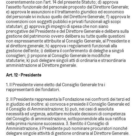
coerentemente con l'art. 14 del presente Statuto; d) approva
l'assetto funzionale del personale proposto dal Direttore Generale;
e) approva le assunzioni e il trattamento giuridico ed economico
del personale ivi incluso quello del Direttore Generale; f) approva le
convenzioni con soggetti pubblici e privati funzionali agli scopi
statutari; g) approva gli impegni di spesa che non siano
prerogative del Presidente e del Direttore Generale e delibera sulla
gestione del patrimonio ovvero delibera su tutte quelle questioni
non espressamente attribuite al Consiglio Generale, al Presidente e
al direttore generale; h) approva i regolamenti funzionali alla
gestione dell'ente; i) delibera il conferimento di deleghe a singoli
consiglieri; j) propone al Consiglio Generale le modifiche
statutarie; k) può delegare singoli atti di ordinaria e straordinaria
amministrazione al Direttore generale.
Art. 12 - Presidente
1. Il Presidente viene eletto dal Consiglio Generale tra i
rappresentanti dei fondatori.
2. Il Presidente rappresenta la Fondazione nei confronti dei terzi ed
in giudizio ed inoltre: a) convoca e presiede il Consiglio Generale ed
il Consiglio di Amministrazione; b) può, nei casi di assoluta
necessità ed urgenza, adottare motivate decisioni di competenza
del Consiglio di amministrazione, sottoponendole alla sua ratifica
nella prima riunione successiva. 3. Sentito il Consiglio di
Amministrazione, il Presidente può nominare procuratori nonché
delegare singole attività di gestione ordinaria al Direttore Generale.