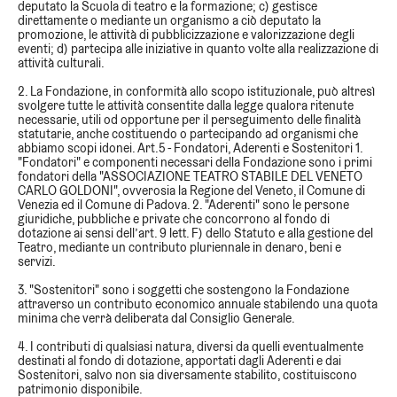
deputato la Scuola di teatro e la formazione; c) gestisce
direttamente o mediante un organismo a ciò deputato la
promozione, le attività di pubblicizzazione e valorizzazione degli
eventi; d) partecipa alle iniziative in quanto volte alla realizzazione di
attività culturali.
2. La Fondazione, in conformità allo scopo istituzionale, può altresì
svolgere tutte le attività consentite dalla legge qualora ritenute
necessarie, utili od opportune per il perseguimento delle finalità
statutarie, anche costituendo o partecipando ad organismi che
abbiamo scopi idonei. Art.5 - Fondatori, Aderenti e Sostenitori 1.
"Fondatori" e componenti necessari della Fondazione sono i primi
fondatori della "ASSOCIAZIONE TEATRO STABILE DEL VENETO
CARLO GOLDONI", ovverosia la Regione del Veneto, il Comune di
Venezia ed il Comune di Padova. 2. "Aderenti" sono le persone
giuridiche, pubbliche e private che concorrono al fondo di
dotazione ai sensi dell’art. 9 lett. F) dello Statuto e alla gestione del
Teatro, mediante un contributo pluriennale in denaro, beni e
servizi.
3. "Sostenitori" sono i soggetti che sostengono la Fondazione
attraverso un contributo economico annuale stabilendo una quota
minima che verrà deliberata dal Consiglio Generale.
4. I contributi di qualsiasi natura, diversi da quelli eventualmente
destinati al fondo di dotazione, apportati dagli Aderenti e dai
Sostenitori, salvo non sia diversamente stabilito, costituiscono
patrimonio disponibile.