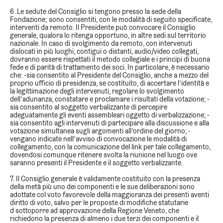
6. Le sedute del Consiglio si tengono presso la sede della
Fondazione; sono consentiti, con le modalità di seguito specificate,
interventi da remoto. Il Presidente può convocare il Consiglio
generale, qualora lo ritenga opportuno, in altre sedi sul territorio
nazionale. In caso di svolgimento da remoto, con intervenuti
dislocati in più luoghi, contigui o distanti, audio/video collegati,
dovranno essere rispettati il metodo collegiale e i principi di buona
fede e di parità di trattamento dei soci. In particolare, è necessario
che: -sia consentito al Presidente del Consiglio, anche a mezzo del
proprio ufficio di presidenza, se costituito, di accertare l’identità e
la legittimazione degli intervenuti, regolare lo svolgimento
dell’adunanza, constatare e proclamare i risultati della votazione; -
sia consentito al soggetto verbalizzante di percepire
adeguatamente gli eventi assembleari oggetto di verbalizzazione; -
sia consentito agli intervenuti di partecipare alla discussione e alla
votazione simultanea sugli argomenti all’ordine del giorno; -
vengano indicate nell’avviso di convocazione le modalità di
collegamento, con la comunicazione del link per tale collegamento,
dovendosi comunque ritenere svolta la riunione nel luogo ove
saranno presenti il Presidente e il soggetto verbalizzante.
7. Il Consiglio generale è validamente costituito con la presenza
della metà più uno dei componenti e le sue deliberazioni sono
adottate col voto favorevole della maggioranza dei presenti aventi
diritto di voto, salvo per le proposte di modifiche statutarie
d sottoporre ad approvazione della Regione Veneto, che
richiedono la presenza di almeno i due terzi dei componenti e il