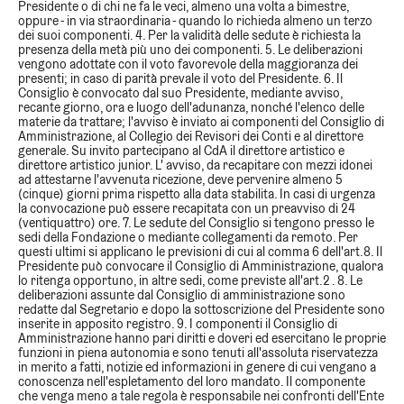
Presidente o di chi ne fa le veci, almeno una volta a bimestre,
oppure - in via straordinaria - quando lo richieda almeno un terzo
dei suoi componenti. 4. Per la validità delle sedute è richiesta la
presenza della metà più uno dei componenti. 5. Le deliberazioni
vengono adottate con il voto favorevole della maggioranza dei
presenti; in caso di parità prevale il voto del Presidente. 6. Il
Consiglio è convocato dal suo Presidente, mediante avviso,
recante giorno, ora e luogo dell'adunanza, nonché l'elenco delle
materie da trattare; l'avviso è inviato ai componenti del Consiglio di
Amministrazione, al Collegio dei Revisori dei Conti e al direttore
generale. Su invito partecipano al CdA il direttore artistico e
direttore artistico junior. L' avviso, da recapitare con mezzi idonei
ad attestarne l'avvenuta ricezione, deve pervenire almeno 5
(cinque) giorni prima rispetto alla data stabilita. In casi di urgenza
la convocazione può essere recapitata con un preavviso di 24
(ventiquattro) ore. 7. Le sedute del Consiglio si tengono presso le
sedi della Fondazione o mediante collegamenti da remoto. Per
questi ultimi si applicano le previsioni di cui al comma 6 dell'art.8. Il
Presidente può convocare il Consiglio di Amministrazione, qualora
lo ritenga opportuno, in altre sedi, come previste all'art.2 . 8. Le
deliberazioni assunte dal Consiglio di amministrazione sono
redatte dal Segretario e dopo la sottoscrizione del Presidente sono
inserite in apposito registro. 9. I componenti il Consiglio di
Amministrazione hanno pari diritti e doveri ed esercitano le proprie
funzioni in piena autonomia e sono tenuti all'assoluta riservatezza
in merito a fatti, notizie ed informazioni in genere di cui vengano a
conoscenza nell'espletamento del loro mandato. Il componente
che venga meno a tale regola è responsabile nei confronti dell'Ente