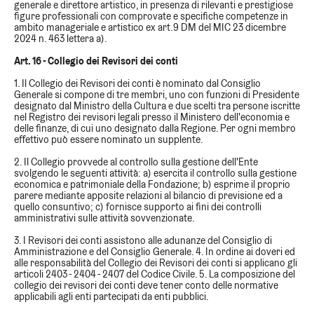
generale e direttore artistico, in presenza di rilevanti e prestigiose
figure professionali con comprovate e specifiche competenze in
ambito manageriale e artistico ex art.9 DM del MIC 23 dicembre
2024 n. 463 lettera a).
Art. 16 - Collegio dei Revisori dei conti
1. Il Collegio dei Revisori dei conti è nominato dal Consiglio
Generale si compone di tre membri, uno con funzioni di Presidente
designato dal Ministro della Cultura e due scelti tra persone iscritte
nel Registro dei revisori legali presso il Ministero dell'economia e
delle finanze, di cui uno designato dalla Regione. Per ogni membro
effettivo può essere nominato un supplente.
2. Il Collegio provvede al controllo sulla gestione dell'Ente
svolgendo le seguenti attività: a) esercita il controllo sulla gestione
economica e patrimoniale della Fondazione; b) esprime il proprio
parere mediante apposite relazioni al bilancio di previsione ed a
quello consuntivo; c) fornisce supporto ai fini dei controlli
amministrativi sulle attività sovvenzionate.
3. I Revisori dei conti assistono alle adunanze del Consiglio di
Amministrazione e del Consiglio Generale. 4. In ordine ai doveri ed
alle responsabilità del Collegio dei Revisori dei conti si applicano gli
articoli 2403 - 2404 - 2407 del Codice Civile. 5. La composizione del
collegio dei revisori dei conti deve tener conto delle normative
applicabili agli enti partecipati da enti pubblici.