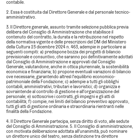
contabile.
2. Essa è costituita dal Direttore Generale e dal personale tecnico-
amministrativo.
3. Il Direttore generale, assunto tramite selezione pubblica previa
delibera del Consiglio di Amministrazione che stabilisce il
contenuto del contratto, la durata e la retribuzione nel rispetto
della normativa vigente e delle prescrizioni del DM del Ministero
della Cultura 23 dicembre 2024 n. 463, adempie in particolare ai
seguenti compiti: a) predispone bozza dei progetti di bilancio
previsionale e consuntivo, che saranno poi definitivamente adottati
dal Consiglio di Amministrazione e approvati dal Consiglio
Generale, valutandone, anche in ottica pluriennale, la sostenibilità
economica e finanziaria; b) propone eventuali variazioni di bilancio
ove necessarie, garantendo altresì l'equilibrio economico-
patrimoniale della Fondazione; c) adempie a tutti gli obblighi
contabili, amministrativi, tributari e lavoristici; d) organizza e
sovraintende al controllo di gestione e all'organizzazione del
personale; e) sottoscrive i contratti, gli impegni e gli atti di
contabilità; f) compie, nei limiti del bilancio preventivo approvato,
tutti gli atti di gestione ordinaria e straordinaria rientranti nelle
finalità della Fondazione.
4. Il Direttore Generale partecipa, senza diritto di voto, alle sedute
del Consiglio di Amministrazione. 5. Il Consiglio di amministrazione,
con motivata deliberazione adottata all'unanimità, può nominare
un direttore unico del teatro, senza distinzione tra direttore