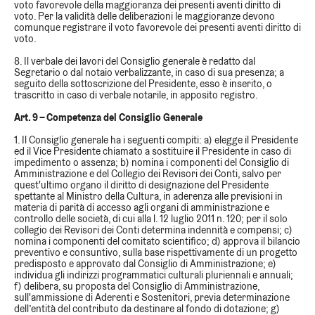
voto favorevole della maggioranza dei presenti aventi diritto di
voto. Per la validità delle deliberazioni le maggioranze devono
comunque registrare il voto favorevole dei presenti aventi diritto di
voto.
8. Il verbale dei lavori del Consiglio generale è redatto dal
Segretario o dal notaio verbalizzante, in caso di sua presenza; a
seguito della sottoscrizione del Presidente, esso è inserito, o
trascritto in caso di verbale notarile, in apposito registro.
Art. 9 – Competenza del Consiglio Generale
1. Il Consiglio generale ha i seguenti compiti: a) elegge il Presidente
ed il Vice Presidente chiamato a sostituire il Presidente in caso di
impedimento o assenza; b) nomina i componenti del Consiglio di
Amministrazione e del Collegio dei Revisori dei Conti, salvo per
quest'ultimo organo il diritto di designazione del Presidente
spettante al Ministro della Cultura, in aderenza alle previsioni in
materia di parità di accesso agli organi di amministrazione e
controllo delle società, di cui alla l. 12 luglio 2011 n. 120; per il solo
collegio dei Revisori dei Conti determina indennità e compensi; c)
nomina i componenti del comitato scientifico; d) approva il bilancio
preventivo e consuntivo, sulla base rispettivamente di un progetto
predisposto e approvato dal Consiglio di Amministrazione; e)
individua gli indirizzi programmatici culturali pluriennali e annuali;
f) delibera, su proposta del Consiglio di Amministrazione,
sull'ammissione di Aderenti e Sostenitori, previa determinazione
dell’entità del contributo da destinare al fondo di dotazione; g)