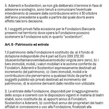
5. Aderenti e Sostenitori, se non già deliberato il termine in fase di
adesione e sostegno, sono tenuti a comunicare l'eventuale
intendimento di cessare dalla contribuzione entro il 30 ottobre
dell'anno precedente a quello a partire dal quale dovrà avere
effetto tale loro decisione.
6. I soggetti privati fatta eccezione per le Fondazioni Bancarie
presenti nel territorio dove opera la Fondazione possono
sostenere la Fondazione solo in quanto “sostenitori”.
Art. 6 - Patrimonio ed entrate
1.Il patrimonio della Fondazione è costituito da: a) il fondo di
dotazione indisponibile che è pari ad Euro 289.212,00
(duecentottantanovemiladuecentododici virgola zero zero); b) i
beni immobili, mobili, i valori mobiliari e le somme conferite da
Fondatori, Aderenti e Sostenitori espressamente destinati ad
incremento del patrimonio; c) i beni immobili, mobili e le
contribuzioni che perverranno a qualsiasi titolo da parte di
soggetti pubblici e/o privati destinati ad incremento del
patrimonio; d) le somme derivanti dalle rendite non utilizzate.
2. Le entrate della Fondazione, disponibili per il raggiungimento
dello scopo e coerenti con le disposizioni vigenti in materia di teatri
stabili, sono costituite da: a) apporti annui di Fondatori,
Sostenitori e Aderenti; b) contributi annui dei proprietari dei teatri
affidati in concessione o uso alla Fondazione, finalizzati alla