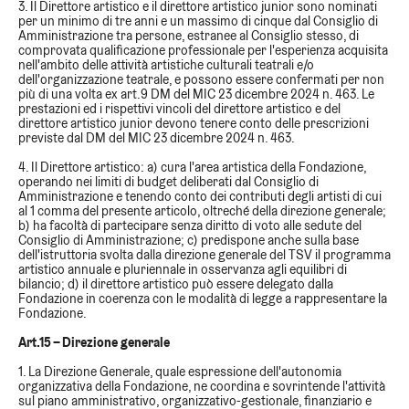
3. Il Direttore artistico e il direttore artistico junior sono nominati
per un minimo di tre anni e un massimo di cinque dal Consiglio di
Amministrazione tra persone, estranee al Consiglio stesso, di
comprovata qualificazione professionale per l'esperienza acquisita
nell'ambito delle attività artistiche culturali teatrali e/o
dell'organizzazione teatrale, e possono essere confermati per non
più di una volta ex art.9 DM del MIC 23 dicembre 2024 n. 463. Le
prestazioni ed i rispettivi vincoli del direttore artistico e del
direttore artistico junior devono tenere conto delle prescrizioni
previste dal DM del MIC 23 dicembre 2024 n. 463.
4. Il Direttore artistico: a) cura l'area artistica della Fondazione,
operando nei limiti di budget deliberati dal Consiglio di
Amministrazione e tenendo conto dei contributi degli artisti di cui
al 1 comma del presente articolo, oltreché della direzione generale;
b) ha facoltà di partecipare senza diritto di voto alle sedute del
Consiglio di Amministrazione; c) predispone anche sulla base
dell'istruttoria svolta dalla direzione generale del TSV il programma
artistico annuale e pluriennale in osservanza agli equilibri di
bilancio; d) il direttore artistico può essere delegato dalla
Fondazione in coerenza con le modalità di legge a rappresentare la
Fondazione.
Art.15 – Direzione generale
1. La Direzione Generale, quale espressione dell'autonomia
organizzativa della Fondazione, ne coordina e sovrintende l'attività
sul piano amministrativo, organizzativo-gestionale, finanziario e