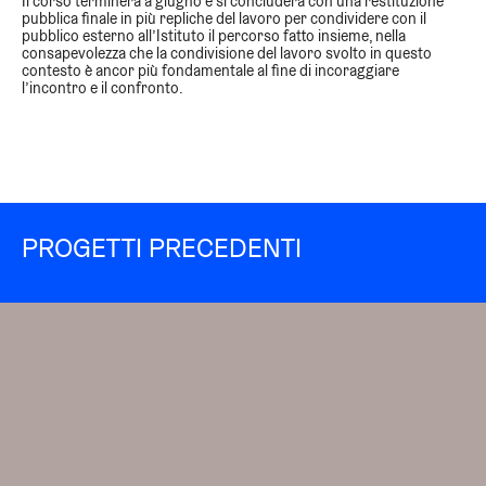
Il corso terminerà a giugno e
si concluderà con una restituzione
pubblica finale
in più repliche del lavoro per condividere con il
pubblico esterno all’Istituto
il percorso fatto insieme, nella
consapevolezza che la condivisione del lavoro svolto in questo
contesto è ancor più fondamentale al fine di incoraggiare
l’incontro e il confronto.
PROGETTI PRECEDENTI