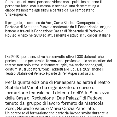
fatto in questi mesi, per condividere con il pubblico esterno
il
percorso fatto,
con la messa in scena di una drammaturgia
elaborata insieme agli allievi a partire da “La Tempesta” di
Shakespeare.
Il progetto, promosso da Acri, Carte Blache - Compagnia La
Fortezza di Armando Punzo e sostenuta da 11 Fondazioni di origine
bancaria tra cui la Fondazione Cassa di Risparmio di Padova e
Rovigo, è nato nel 2018 ed attualmente è attivo in 15 carceri italiane.
Dal 2018 questa iniziativa ha coinvolto oltre 1.000 detenuti che
partecipano a percorsi di formazione professionale nei mestieri del
teatro: non solo attori e drammaturghi, ma anche scenografi,
costumisti, truccatori, fonici, addetti alle luci.
Dal 2021 anche il
Teatro Stabile del Veneto è parte di Per Aspera ad astra.
Per la quinta edizione di Per aspera ad astra il Teatro
Stabile del Veneto ha organizzato un
corso di
formazione teatrale per i detenuti dell’Alta Sicurezza
della Casa di Reclusione “Due Palazzi” di Padova
,
tenuto dal gruppo di lavoro formato da Matricola
Zero, Gabriele Vacis e Maria Cinzia Zanellato.
Un percorso di formazione che parte dal lavoro svolto durante la