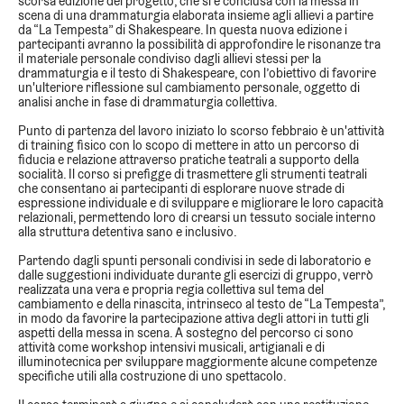
scorsa edizione del progetto, che si è conclusa con la messa in
scena di una drammaturgia elaborata insieme agli allievi a partire
da “La Tempesta” di Shakespeare. In questa nuova edizione i
partecipanti avranno la possibilità di approfondire le risonanze tra
il materiale personale condiviso dagli allievi stessi per la
drammaturgia e il testo di Shakespeare, con l’obiettivo di favorire
un'ulteriore
riflessione sul cambiamento personale
, oggetto di
analisi anche in fase di drammaturgia collettiva.
Punto di partenza del lavoro iniziato lo scorso febbraio è un'attività
di training fisico con lo scopo di mettere in atto un
percorso di
fiducia e relazione attraverso pratiche teatrali a supporto della
socialità
. Il corso si prefigge di trasmettere gli strumenti teatrali
che consentano ai partecipanti di esplorare nuove strade di
espressione individuale e di sviluppare e migliorare le loro capacità
relazionali, permettendo loro di crearsi un tessuto sociale interno
alla struttura detentiva sano e inclusivo.
Partendo dagli spunti personali condivisi in sede di laboratorio e
dalle suggestioni individuate durante gli esercizi di gruppo, verrò
realizzata
una vera e propria regia collettiva sul tema del
cambiamento e della rinascita
, intrinseco al testo de “La Tempesta”,
in modo da favorire la partecipazione attiva degli attori in tutti gli
aspetti della messa in scena. A sostegno del percorso ci sono
attività come workshop intensivi musicali, artigianali e di
illuminotecnica per sviluppare maggiormente alcune competenze
specifiche utili alla costruzione di uno spettacolo.