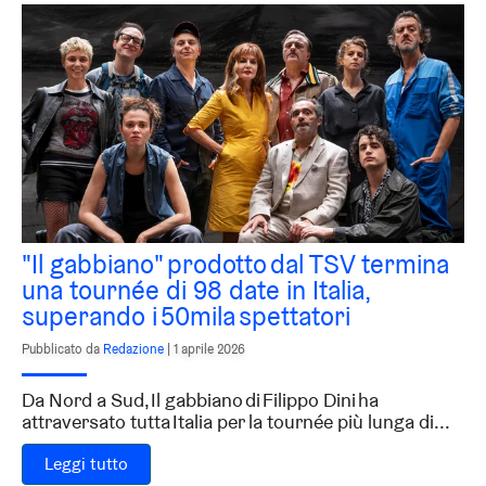
"Il gabbiano" prodotto dal TSV termina
una tournée di 98 date in Italia,
superando i 50mila spettatori
Pubblicato da
Redazione
|
1 aprile 2026
Da Nord a Sud, Il gabbiano di Filippo Dini ha
attraversato tutta Italia per la tournée più lunga di...
Leggi tutto