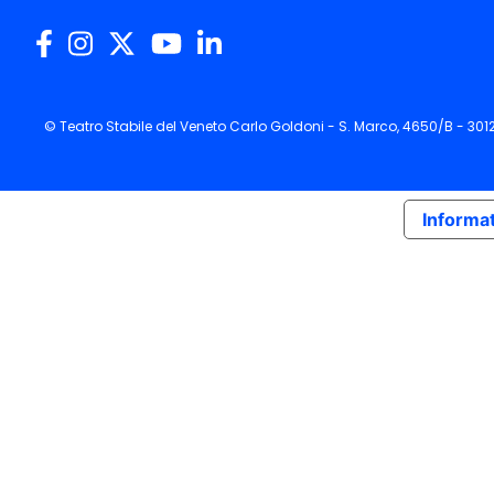
© Teatro Stabile del Veneto Carlo Goldoni - S. Marco, 4650/B - 30
Informat