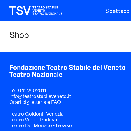
Spettacol
Shop
Fondazione Teatro Stabile del Veneto
Teatro Nazionale
Tel.
041 2402011
info@teatrostabileveneto.it
Orari biglietteria e FAQ
Teatro Goldoni - Venezia
Teatro Verdi - Padova
Teatro Del Monaco - Treviso