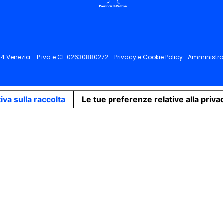
124 Venezia - P.iva e CF 02630880272 -
Privacy
e
Cookie
Policy-
Amministra
iva sulla raccolta
Le tue preferenze relative alla priva