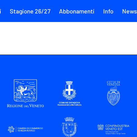
i
Stagione 26/27
Abbonamenti
Info
News