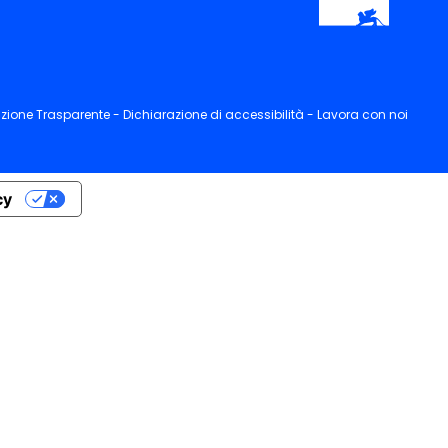
zione Trasparente -
Dichiarazione di accessibilità -
Lavora con noi
cy