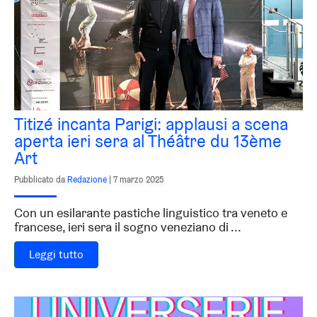
Titizé incanta Parigi: applausi a scena
aperta ieri sera al Théâtre du 13ème
Art
Pubblicato da
Redazione
|
7 marzo 2025
Con un esilarante pastiche linguistico tra veneto e
francese, ieri sera il sogno veneziano di ...
Leggi tutto