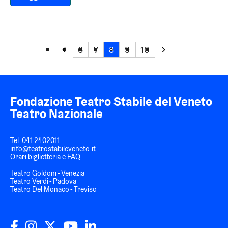
6
7
8
9
10
Fondazione Teatro Stabile del Veneto
Teatro Nazionale
Tel.
041 2402011
info@teatrostabileveneto.it
Orari biglietteria e FAQ
Teatro Goldoni - Venezia
Teatro Verdi - Padova
Teatro Del Monaco - Treviso