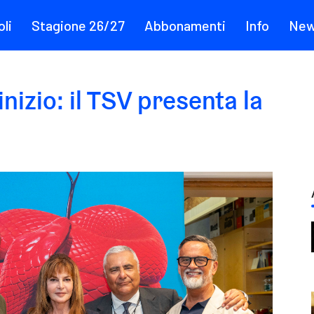
li
Stagione 26/27
Abbonamenti
Info
Ne
inizio: il TSV presenta la