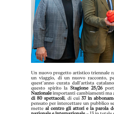
Un nuovo progetto artistico triennale ra
un viaggio, di un nuovo racconto, pe
quest’anno curata dall’artista catalan
questo spirito la
Stagione 25/26
port
Nazionale
importanti cambiamenti ma a
di
80 spettacoli
, di cui
37 in abbonam
pensato per intercettare un pubblico s
mette
al centro gli attori e la parola d
nazionale e internazionale
– 13 in totale