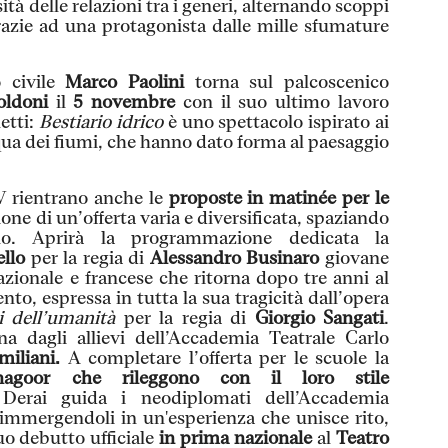
ità delle relazioni tra i generi, alternando scoppi
razie ad una protagonista dalle mille sfumature
o civile
Marco Paolini
torna sul palcoscenico
oldoni
il
5 novembre
con il suo ultimo lavoro
etti:
Bestiario idrico
è
uno spettacolo ispirato ai
'acqua dei fiumi, che hanno dato forma al paesaggio
SV rientrano anche le
proposte in matinée per le
ione di un’offerta varia e diversificata, spaziando
iano. Aprirà la programmazione dedicata la
llo
per la regia di
Alessandro Businaro
giovane
azionale e francese che ritorna dopo tre anni al
to, espressa in tutta la sua tragicità dall’opera
ni dell’umanità
per la regia di
Giorgio Sangati
.
a dagli allievi dell’Accademia Teatrale Carlo
iliani.
A completare l’offerta per le scuole la
nagoor che rileggono con il loro stile
Derai
guida i neodiplomati dell’Accademia
, immergendoli in un'esperienza che unisce rito,
suo debutto ufficiale
in prima nazionale
al
Teatro