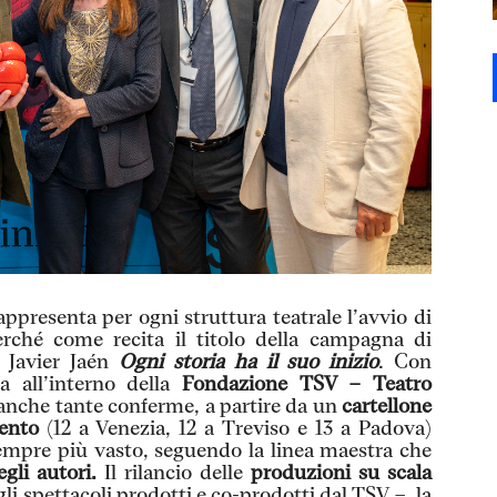
ppresenta per ogni struttura teatrale l’avvio di
rché come recita il titolo della campagna di
o Javier Jaén
Ogni storia ha il suo inizio
. Con
a all’interno della
Fondazione TSV – Teatro
nche tante conferme, a partire da un
cartellone
ento
(12 a Venezia, 12 a Treviso e 13 a Padova)
empre più vasto, seguendo la linea maestra che
egli autori.
Il rilancio delle
produzioni su scala
 gli spettacoli prodotti e co-prodotti dal TSV –, la