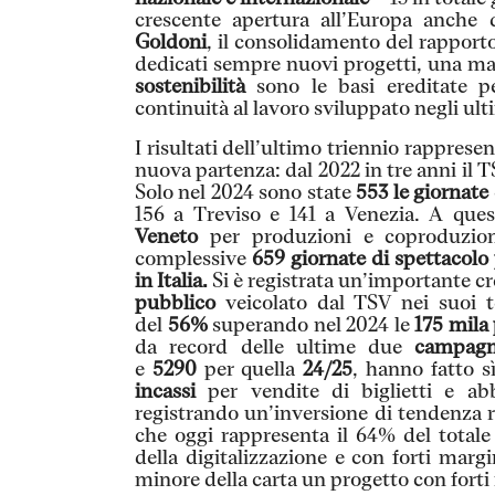
crescente apertura all’Europa anche d
Goldoni
,
il consolidamento del rapporto c
dedicati sempre nuovi progetti, una mag
sostenibilità
sono le basi ereditate 
continuità al lavoro sviluppato negli ult
I risultati dell’ultimo triennio rapprese
nuova partenza: dal 2022 in tre anni il
Solo nel 2024 sono state
553 le giornate 
156 a Treviso e 141 a Venezia. A ques
Veneto
per produzioni e coproduzioni
complessive
659 giornate di spettacol
in Italia.
Si è registrata un’importante cre
pubblico
veicolato dal TSV nei suoi t
del
56%
superando nel 2024 le
175 mila
da record delle ultime due
campagn
e
5290
per quella
24/25
, hanno fatto s
incassi
per vendite di biglietti e ab
registrando un’inversione di tendenza ri
che oggi rappresenta il 64% del totale
della digitalizzazione e con forti marg
minore della carta un progetto con forti 