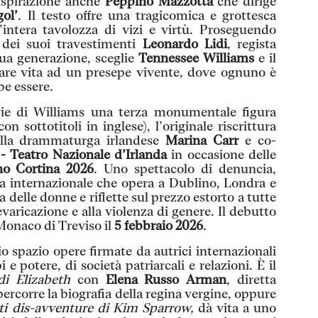
 ispirazione anche
Peppino Mazzotta
che dirige
ol’
. Il testo offre una tragicomica e grottesca
’intera tavolozza di vizi e virtù. Proseguendo
 dei suoi travestimenti
Leonardo Lidi
, regista
sua generazione, sceglie
Tennessee Williams
e il
re vita ad un presepe vivente, dove ognuno è
e essere.
ie di Williams una terza monumentale figura
con sottotitoli in inglese), l’originale riscrittura
 alla drammaturga irlandese
Marina Carr
e co-
- Teatro Nazionale d’Irlanda
in occasione delle
no Cortina 2026
. Uno spettacolo di denuncia,
sta internazionale che opera a Dublino, Londra e
a delle donne e riflette sul prezzo estorto a tutte
varicazione e alla violenza di genere. Il debutto
Monaco di Treviso il
5 febbraio 2026
.
 spazio opere firmate da autrici internazionali
e potere, di società patriarcali e relazioni. È il
di Elizabeth
con
Elena Russo Arman
, diretta
ipercorre la biografia della regina vergine, oppure
ti dis-avventure di Kim Sparrow,
dà vita a uno