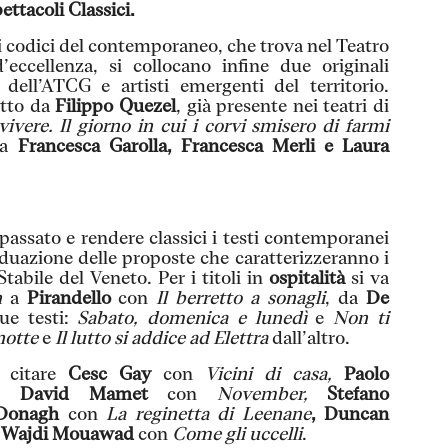
ettacoli Classici.
i codici del contemporaneo, che trova nel Teatro
ccellenza, si collocano infine due originali
 dell’ATCG e artisti emergenti del territorio.
retto da
Filippo Quezel
, già presente nei teatri di
 vivere. Il giorno in cui i corvi smisero di farmi
da
Francesca Garolla, Francesca Merli e Laura
 passato e rendere classici i testi contemporanei
iduazione delle proposte che caratterizzeranno i
 Stabile del Veneto. Per i titoli in
ospitalità
si va
n
a
Pirandello
con
Il berretto a sonagli
, da
De
ue testi:
Sabato, domenica e lunedì
e
Non ti
notte
e
Il lutto si addice ad Elettra
dall’altro.
a citare
Cesc Gay
con
Vicini di casa,
Paolo
ti.
David Mamet
con
November,
Stefano
Donagh
con
La reginetta di Leenane
, Duncan
Wajdi Mouawad
con
Come gli uccelli
.