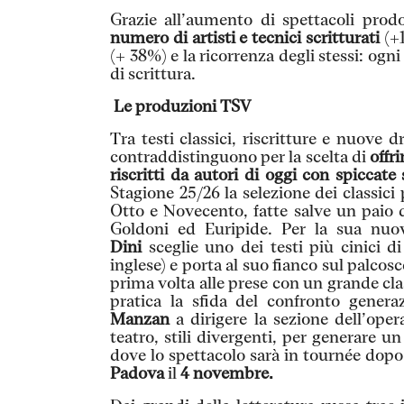
Grazie all’aumento di spettacoli prod
numero di artisti e tecnici scritturati
(+1
(+ 38%) e la ricorrenza degli stessi: ogn
di scrittura.
Le produzioni TSV
Tra testi classici, riscritture e nuove
contraddistinguono per la scelta di
offr
riscritti da autori di oggi con spiccat
Stagione 25/26 la selezione dei classici 
Otto e Novecento, fatte salve un paio 
Goldoni ed Euripide. Per la sua nuov
Dini
sceglie uno dei testi più cinici d
inglese) e porta al suo fianco sul palco
prima volta alle prese con un grande cl
pratica la sfida del confronto gener
Manzan
a dirigere la sezione dell’oper
teatro, stili divergenti, per generare un
dove lo spettacolo sarà in tournée dopo
Padova
il
4 novembre.