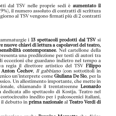
otti dal TSV nelle proprie sedi è
aumentato il
9%), il numero assoluto di contratti di scrittura
i giorno al TSV vengono firmati più di 2 contratti
 drammaturgie i
13 spettacoli prodotti dal TSV
si
ire nuove chiavi di lettura a capolavori del teatro,
e sensibilità contemporanee
. Nel cartellone della
presenta una predilezione per testi di autori tra
di eccezioni che guardano indietro nel tempo a
a regia il direttore artistico del TSV
Filippo
i
Anton
Čechov
,
Il gabbiano
(con sottotitoli in
scenico un’interprete come
Giuliana De Sio
, per la
assico. Un allestimento importante, che mette in
azionale, chiamando il trentatreenne
Leonardo
a dedicata allo spettacolo di Kostja. Teatro nel
 cortocircuito inedito per i palcoscenici italiani,
 il debutto in
prima nazionale
al
Teatro Verdi di