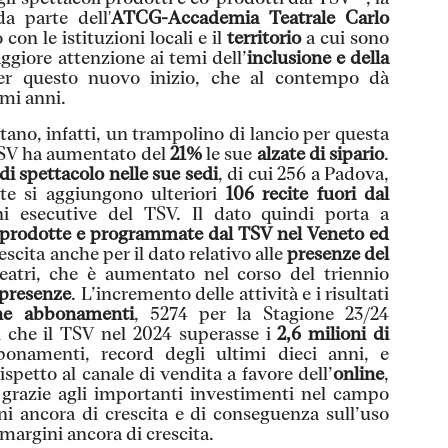
a parte dell'
ATCG-Accademia Teatrale Carlo
on le istituzioni locali e il
territorio
a cui sono
giore attenzione ai temi dell’
inclusione e della
per questo nuovo inizio, che al contempo dà
imi anni.
ntano, infatti, un trampolino di lancio per questa
 TSV ha aumentato del
21%
le sue
alzate di sipario
.
di spettacolo nelle sue sedi
, di cui 256 a Padova,
te si aggiungono ulteriori
106 recite fuori dal
 esecutive del TSV. Il dato quindi porta a
o prodotte e programmate dal TSV nel Veneto ed
scita anche per il dato relativo alle
presenze del
eatri, che è aumentato nel corso del triennio
 presenze
. L’incremento delle attività e i risultati
e abbonamenti
, 5274 per la Stagione 23/24
ì che il TSV nel 2024 superasse i
2,6 milioni di
bonamenti, record degli ultimi dieci anni, e
spetto al canale di vendita a favore dell’
online
,
 grazie agli importanti investimenti nel campo
ini ancora di crescita e di conseguenza sull’uso
margini ancora di crescita.