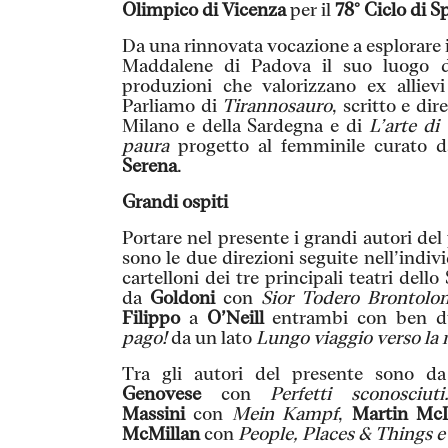
Olimpico di Vicenza
per il
78° Ciclo di Sp
Da una rinnovata vocazione a esplorare 
Maddalene di Padova il suo luogo d’e
produzioni che valorizzano ex allievi
Parliamo di
Tirannosauro
, scritto e di
Milano e della Sardegna e di
L’arte di
paura
progetto al femminile curato 
Serena
.
Grandi ospiti
Portare nel presente i grandi autori del
sono le due direzioni seguite nell’indiv
cartelloni dei tre principali teatri dello
da
Goldoni
con
Sior Todero Brontolo
Filippo
a
O’Neill
entrambi con ben d
pago!
da un lato
Lungo viaggio verso la 
Tra gli autori del presente sono d
Genovese
con
Perfetti sconosciu
Massini
con
Mein Kampf
,
Martin Mc
McMillan
con
People, Places & Things
e