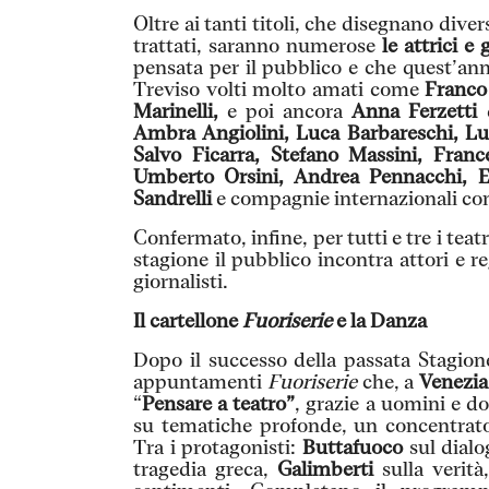
Oltre ai tanti titoli, che disegnano diver
trattati, saranno numerose
le attrici e 
pensata per il pubblico e che quest’ann
Treviso volti molto amati
come
Franco 
Marinelli,
e poi ancora
Anna Ferzetti
d
Ambra Angiolini, Luca Barbareschi, Luc
Salvo Ficarra,
Stefano Massini, Franc
Umberto Orsini, Andrea Pennacchi, E
Sandrelli
e compagnie internazionali c
Confermato, infine, per tutti e tre i teat
stagione il pubblico incontra attori e re
giornalisti.
Il cartellone
Fuoriserie
e la Danza
Dopo il successo della passata Stagion
appuntamenti
Fuoriserie
che, a
Venezia
“
Pensare a teatro”
, grazie a uomini e do
su tematiche profonde, un concentrato
Tra i protagonisti:
Buttafuoco
sul dialo
tragedia greca,
Galimberti
sulla verità