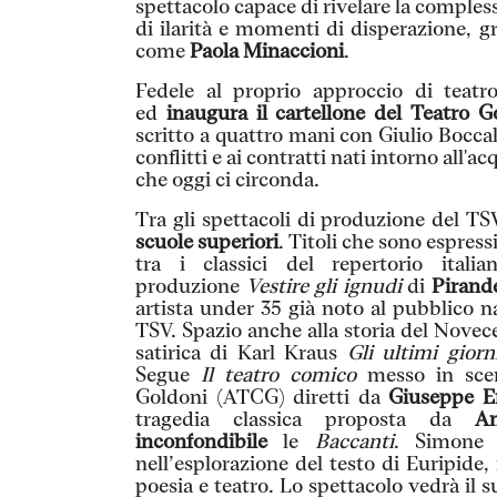
spettacolo capace di rivelare la compless
di ilarità e momenti di disperazione, g
come
Paola Minaccioni
.
Fedele al proprio approccio di teatr
ed
inaugura il cartellone del Teatro G
scritto a quattro mani con Giulio Boccal
conflitti e ai contratti nati intorno all
che oggi ci circonda.
Tra gli spettacoli di produzione del T
scuole superiori
. Titoli che sono espress
tra i classici del repertorio ital
produzione
Vestire gli ignudi
di
Pirande
artista under 35 già noto al pubblico n
TSV. Spazio anche alla storia del Novecen
satirica di Karl Kraus
Gli ultimi gior
Segue
Il teatro comico
messo in scen
Goldoni (ATCG) diretti da
Giuseppe Em
tragedia classica proposta da
A
inconfondibile
le
Baccanti
. Simone 
nell’esplorazione del testo di Euripide
poesia e teatro. Lo spettacolo vedrà il 