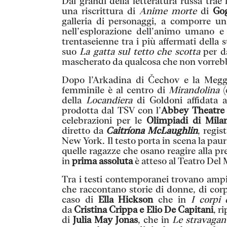
Dai grandi della letteratura russa trae
una riscrittura di
Anime morte
di
Gog
galleria di personaggi, a comporre un
nell’esplorazione dell’animo umano e
trentaseienne tra i più affermati della 
suo
La gatta sul tetto che scotta
per da
mascherato da qualcosa che non vorrebb
Dopo l’Arkadina di Čechov e la Megg
femminile è al centro di
Mirandolina
(
della
Locandiera
di Goldoni affidata
prodotta dal TSV con l’
Abbey Theatre 
celebrazioni per
le
Olimpiadi di Mila
diretto da
Caitríona McLaughlin
, regi
New York. Il testo porta in scena la paur
quelle ragazze che osano reagire alla pre
in
prima assoluta
è atteso al Teatro Del 
Tra i testi contemporanei trovano ampio
che raccontano storie di donne, di corpi 
caso di
Ella Hickson
che in
I corpi 
da
Cristina Crippa e Elio De Capitani
, r
di
Julia May Jonas
, che in
Le stravagan