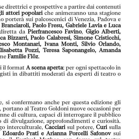
se direttrici e prospettive a partire dai contenuti
gli attori popolari
che animeranno una stagione
o porterà sui palcoscenici di Venezia, Padova e
Branciaroli, Paolo Fresu, Gabriele Lavia e
Luca
iretta da
Pierfrancesco Favino
,
Gigio Alberti,
a Bizzarri, Paolo Calabresi, Simone Cristicchi,
esco Montanari, Ivana Monti, Silvio Orlando,
lisabetta Pozzi, Teresa Saponangelo, Amanda
ome
Familie
Flöz
.
ri il format
A scena aperta
: per ogni spettacolo in
gisti in dibattiti moderati da esperti di teatro o
e, si confermano anche per questa edizione gli
, portano al Teatro Goldoni nuove occasioni per
nne di cultura, capaci di interrogare il pubblico
 di divulgazione, approfondimenti e curiosità.
go interculturale,
Cacciari
sul potere,
Curi
sulla
,
Edoardo Prati e Arianna Porcelli Safonov
sui