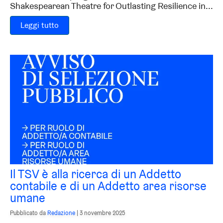
Shakespearean Theatre for Outlasting Resilience in...
Leggi tutto
Il TSV è alla ricerca di un Addetto
contabile e di un Addetto area risorse
umane
Pubblicato da
Redazione
|
3 novembre 2025