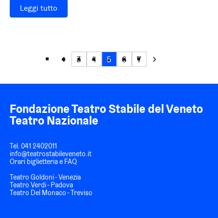
Leggi tutto
3
4
5
6
7
Fondazione Teatro Stabile del Veneto
Teatro Nazionale
Tel.
041 2402011
info@teatrostabileveneto.it
Orari biglietteria e FAQ
Teatro Goldoni - Venezia
Teatro Verdi - Padova
Teatro Del Monaco - Treviso