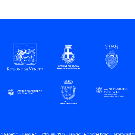
124 Venezia - P.iva e CF 02630880272 -
Privacy
e
Cookie
Policy-
Amministra