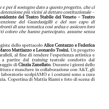
e e per il sostegno dato a questo progetto, che ci
i detenzione più vicini al dettato costituzionale
–
esidente del Teatro Stabile del Veneto – Teatro
tenzione del Guardasigilli e del suo capo di
nfronti di una tematica così ardua e assicuro loro
utti coloro che hanno partecipato, assume senza
egiste dello spettacolo
Alice Centazzo e Federica
Marco Mattiazzo e Leonardo Tosini.
Un progetto
lleli, al fine di rendere l’esperienza artistica e
, a partire dal
training
teatrale condotto dal
oraggio di
Cinzia Zanellato
. Durante i giorni dello
pittura e maschere in collaborazione con A&T, gli
e laboratorio scolpiAMO e i costumi sono a cura
zia. Copertina di Mattia Riami e foto di scena di