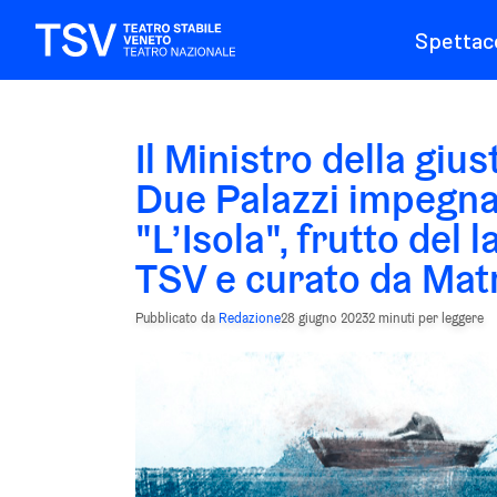
Spettaco
Il Ministro della gius
Due Palazzi impegnat
"L’Isola", frutto del
TSV e curato da Mat
Pubblicato da
Redazione
28 giugno 2023
2 minuti per leggere