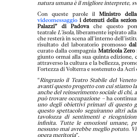
natura umana è il migliore interprete, 
Con queste parole il
Ministro dell
videomessaggio
i detenuti della sezion
Palazzi” di Padova
che questo pome
teatrale
L’isola
, liberamente ispirato all
che resterà in scena all’interno dell’isti
risultato del laboratorio promosso
dal
curato dalla compagnia
Matricola Zero
giunto ormai alla sua quinta edizione, 
attraverso la cultura e la bellezza
,
promo
Fortezza di Volterra e sostenuto da Acr
“
Ringrazio il Teatro Stabile del Veneto
avanti questo progetto con cui stiamo la
anche del reinserimento sociale di chi, 
può trovare occupazione –
ha continua
uno degli obiettivi primari di questo
questo spettacolo seguiranno altri ada
tavolozza di sentimenti e ricognizion
infinita. Tutte le emozioni umane, pr
nessuno mai avrebbe meglio potuto. Vi 
opera meritoria
”.