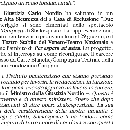
svolgono un ruolo fondamentale”.
a Giustizia Carlo Nordio
ha salutato in un
e
Alta Sicurezza
della
Casa di Reclusione “Due
riggio si sono cimentati nello spettacolo
a
Tempesta
di Shakespeare. La rappresentazione,
tuto penitenziario padovano fino al 29 giugno, è il
 Teatro Stabile del Veneto-Teatro Nazionale
e
nell’ambito di
Per aspera ad astra
.
Un progetto,
che si interroga su come
riconfigurare il carcere
sso da Carte Blanche/Compagnia Teatrale della
i con Fondazione Cariparo.
 e l’istituto penitenziario che stanno portando
vorando per favorire la rieducazione in funzione
a fine pena, avendo appreso un lavoro in carcere,
to il
Ministro della Giustizia Nordio
–. Questo è
 governo e di questo ministero. Spero che dopo
ttamenti di altre opere shakespeariane. La sua
i delle caratteristiche della nostra umanità è
egi e difetti, Shakespeare li ha tradotti come
auguro di tutto cuore di continuare con questa