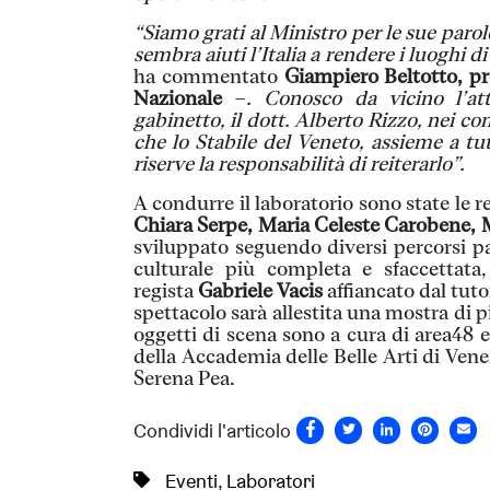
“Siamo grati al Ministro per le sue parol
sembra aiuti l’Italia a rendere i luoghi d
ha commentato
Giampiero Beltotto, pr
Nazionale
–
. Conosco da vicino l’at
gabinetto, il dott. Alberto Rizzo, nei co
che lo Stabile del Veneto, assieme a t
riserve la responsabilità di reiterarlo”.
A condurre il laboratorio sono state le r
Chiara Serpe, Maria Celeste Carobene, 
sviluppato seguendo diversi percorsi para
culturale più completa e sfaccettata
regista
Gabriele Vacis
affiancato dal tut
spettacolo sarà allestita una mostra di 
oggetti di scena sono a cura di area48 
della Accademia delle Belle Arti di Vene
Serena Pea.
Condividi l'articolo
Eventi
,
Laboratori