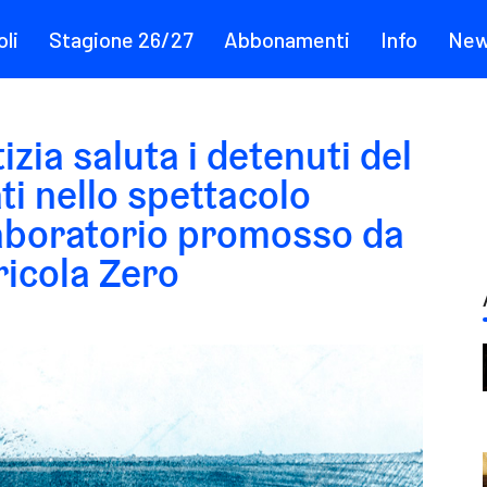
li
Stagione 26/27
Abbonamenti
Info
Ne
tizia saluta i detenuti del
i nello spettacolo
 laboratorio promosso da
ricola Zero