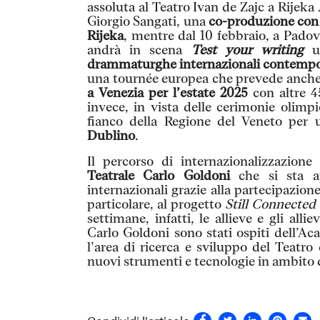
assoluta al Teatro Ivan de Zajc a Rijeka
Giorgio Sangati, una
co-produzione con 
Rijeka
, mentre dal 10 febbraio, a Padov
andrà in scena
Test your writing
un
drammaturghe internazionali contemp
una tournée europea che prevede anche
a Venezia per l’estate 2025
con altre 45
invece, in vista delle cerimonie olimp
fianco della Regione del Veneto per
Dublino
.
Il percorso di internazionalizzazione
Teatrale Carlo Goldoni
che si sta a
internazionali grazie alla partecipazio
particolare, al progetto
Still Connected 
settimane, infatti, le allieve e gli all
Carlo Goldoni sono stati ospiti dell’A
l’area di ricerca e sviluppo del Teatr
nuovi strumenti e tecnologie in ambito di