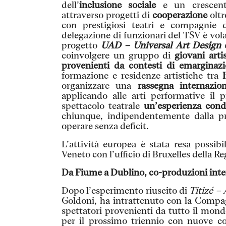
dell’
inclusione sociale
e un crescent
attraverso progetti di
cooperazione
oltr
con prestigiosi teatri e compagnie 
delegazione di funzionari del TSV è volat
progetto
UAD – Universal Art Design
c
coinvolgere un gruppo di
giovani arti
provenienti da contesti di emarginazi
formazione e residenze artistiche tra
organizzare una
rassegna internazio
applicando alle arti performative il 
spettacolo teatrale
un’esperienza condi
chiunque, indipendentemente dalla pro
operare senza deficit.
L’attività europea è stata resa possibi
Veneto con l’ufficio di Bruxelles della R
Da Fiume a Dublino, co-produzioni inte
Dopo l’esperimento riuscito di
Titizé –
Goldoni, ha intrattenuto con la Compag
spettatori provenienti da tutto il mond
per il prossimo triennio con nuove co