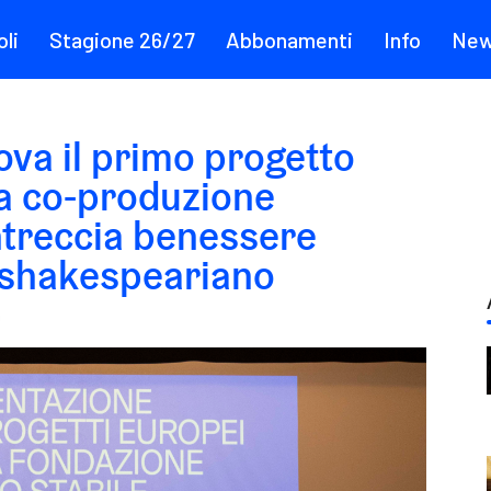
li
Stagione 26/27
Abbonamenti
Info
Ne
dova il primo progetto
a co-produzione
ntreccia benessere
o shakespeariano