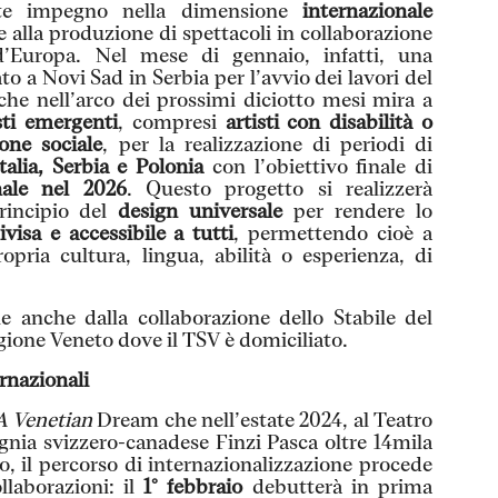
e impegno nella dimensione
internazionale
e alla produzione di spettacoli in collaborazione
d’Europa. Nel mese di gennaio, infatti, una
o a Novi Sad in Serbia per l’avvio dei lavori del
he nell’arco dei prossimi diciotto mesi mira a
sti emergenti
, compresi
artisti con disabilità o
one sociale
, per la realizzazione di periodi di
Italia, Serbia e Polonia
con l’obiettivo finale di
nale nel 2026
. Questo progetto si realizzerà
principio del
design universale
per rendere lo
visa e accessibile a tutti
, permettendo cioè a
pria cultura, lingua, abilità o esperienza, di
le anche dalla collaborazione dello Stabile del
egione Veneto dove il TSV è domiciliato.
rnazionali
 A Venetian
Dream che nell’estate 2024, al Teatro
nia svizzero-canadese Finzi Pasca oltre 14mila
o, il percorso di internazionalizzazione procede
llaborazioni: il
1° febbraio
debutterà in prima