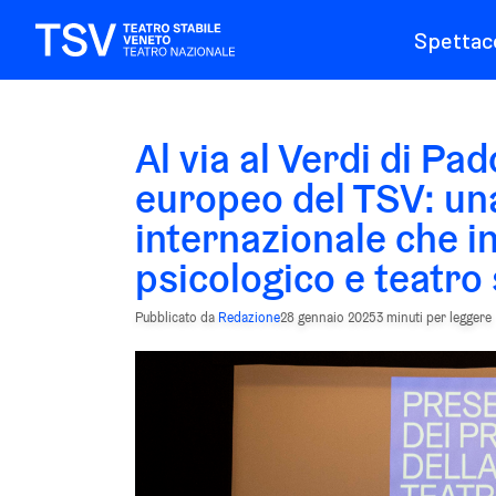
Spettaco
Al via al Verdi di Pa
europeo del TSV: un
internazionale che i
psicologico e teatr
Pubblicato da
Redazione
28 gennaio 2025
3 minuti per leggere