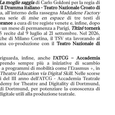
La moglie saggia
di Carlo Goldoni per la regia di
il Dramma italiano - Teatro Nazionale Croato di
a, all’interno della rassegna
Maddalene Factory
a serie di
mise en espace
di tre testi di
oranee
a cura di tre registe venete e, infine, dopo
 un mese di permanenza a Parigi,
Titizé
tornerà
 recite dal 9 luglio al 21 settembre. Nel 2026,
iche di Milano Cortina, il TSV sta lavorando al
 una co-produzione con il
Teatro Nazionale di
 riguarda, infine, anche
l’ATCG – Accademia
prendo sempre più a iniziative di scambio
ne a programmi di mobilità come l’Erasmus +, in
Theatre Education via Digital Skill
. Nelle scorse
ievi del III anno dell’ATCG - Accademia Teatrale
cademy for Theatre and Digitality di Dortmund,
o di Dortmund, per potenziare la conoscenza di
gitale utili alla produzione teatrale.