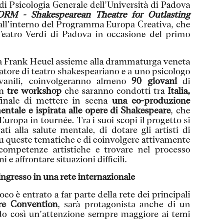
di Psicologia Generale dell’Università di Padova
RM - Shakespearean Theatre for Outlasting
 all’interno del Programma Europa Creativa, che
Teatro Verdi di Padova in occasione del primo
sta Frank Heuel assieme alla drammaturga veneta
catore di teatro shakespeariano e a uno psicologo
ovanili, coinvolgeranno almeno
90 giovani
di
n
tre workshop
che saranno condotti tra
Italia,
finale di mettere in scena
una co-produzione
entale e ispirata alle opere di Shakespeare
, che
’Europa in tournée. Tra i suoi scopi il progetto si
ti alla salute mentale, di dotare gli artisti di
su queste tematiche e di coinvolgere attivamente
competenze artistiche e trovare nel processo
 e affrontare situazioni difficili.
ngresso in una rete internazionale
co è entrato a far parte della rete dei principali
re Convention
, sarà protagonista anche di un
o così un’attenzione sempre maggiore ai temi