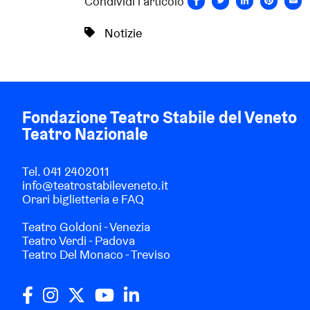
Condividi l'articolo
Notizie
Fondazione Teatro Stabile del Veneto
Teatro Nazionale
Tel.
041 2402011
info@teatrostabileveneto.it
Orari biglietteria e FAQ
Teatro Goldoni - Venezia
Teatro Verdi - Padova
Teatro Del Monaco - Treviso