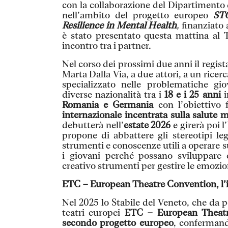
con la collaborazione del Dipartimento 
nell’ambito del progetto europeo
STO
Resilience in Mental Health
,
finanziato
è stato presentato questa mattina al 
incontro tra i partner.
Nel corso dei prossimi due anni il regi
Marta Dalla Via, a due attori, a un ricer
specializzato nelle problematiche gi
diverse nazionalità tra i
18 e i 25 anni
i
Romania e Germania
con l’obiettivo 
internazionale incentrata sulla salute m
debutterà nell’
estate 2026
e girerà poi l
propone di abbattere gli stereotipi lega
strumenti e conoscenze utili a operare 
i giovani perché possano sviluppare 
creativo strumenti per gestire le emozioni
ETC – European Theatre Convention, l’i
Nel 2025 lo Stabile del Veneto, che da po
teatri europei
ETC – European Theat
secondo progetto europeo
, confermand