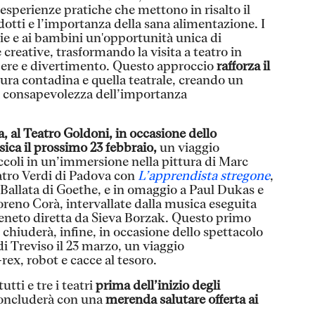
esperienze pratiche che mettono in risalto il
odotti e l’importanza della sana alimentazione. I
glie e ai bambini un'opportunità unica di
creative, trasformando la visita a teatro in
ere e divertimento. Questo approccio
rafforza il
ltura contadina e quella teatrale,
creando un
a consapevolezza dell’importanza
 al Teatro Goldoni, in occasione dello
ca il prossimo 23 febbraio,
un viaggio
coli in un’immersione nella pittura di Marc
eatro Verdi di Padova con
L’apprendista stregone
,
 Ballata di Goethe, e in omaggio a Paul Dukas e
oreno Corà, intervallate dalla musica eseguita
Veneto diretta da Sieva Borzak. Questo primo
i chiuderà, infine, in occasione dello spettacolo
i Treviso il 23 marzo, un viaggio
-rex, robot e cacce al tesoro.
utti e tre i teatri
prima dell’inizio degli
concluderà con una
merenda salutare offerta ai