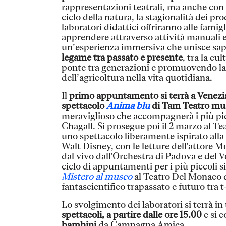
rappresentazioni teatrali, ma anche con 
ciclo della natura, la stagionalità dei pr
laboratori didattici offriranno alle fami
apprendere attraverso attività manuali e 
un’esperienza immersiva che unisce sap
legame tra passato e presente
, tra la cu
ponte tra generazioni e promuovendo l
dell’agricoltura nella vita quotidiana.
Il
primo appuntamento si terrà a Venezia,
spettacolo
Anima blu
di Tam Teatro musi
meraviglioso che accompagnerà i più pic
Chagall. Si prosegue poi il 2 marzo al T
uno spettacolo liberamente ispirato alla
Walt Disney, con le letture dell'attore M
dal vivo dall'Orchestra di Padova e del 
ciclo di appuntamenti per i più piccoli s
Mistero al museo
al Teatro Del Monaco d
fantascientifico trapassato e futuro tra t
Lo svolgimento dei laboratori si terrà in t
spettacoli, a partire dalle ore 15.00
e
si 
bambini
da Campagna Amica.