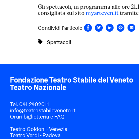
Gli spettacoli, in programma alle ore 21.
consigliata sul sito
myarteven.it
tramite 
Condividi l'articolo
Spettacoli
Fondazione Teatro Stabile del Veneto
Teatro Nazionale
Tel.
041 2402011
info@teatrostabileveneto.it
Orari biglietteria e FAQ
Teatro Goldoni - Venezia
Teatro Verdi - Padova