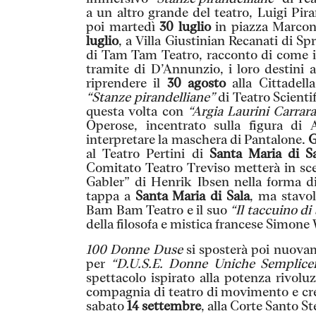
a un altro grande del teatro, Luigi Pi
poi martedì
30 luglio
in piazza Marconi
luglio
, a Villa Giustinian Recanati di Sp
di Tam Tam Teatro, racconto di come i
tramite di D’Annunzio, i loro destini
riprendere il
30 agosto
alla Cittadell
“Stanze pirandelliane”
di Teatro Scienti
questa volta con
“Argia Laurini Carrara
Operose, incentrato sulla figura di
interpretare la maschera di Pantalone.
G
al Teatro Pertini di
Santa Maria di S
Comitato Teatro Treviso metterà in s
Gabler” di Henrik Ibsen nella forma d
tappa a
Santa Maria di Sala
, ma stavol
Bam Bam Teatro e il suo
“Il taccuino d
della filosofa e mistica francese Simone 
100 Donne Duse
si sposterà poi nuov
per
“D.U.S.E. Donne Uniche Semplice
spettacolo ispirato alla potenza rivolu
compagnia di teatro di movimento e cre
sabato
14 settembre
, alla Corte Santo S