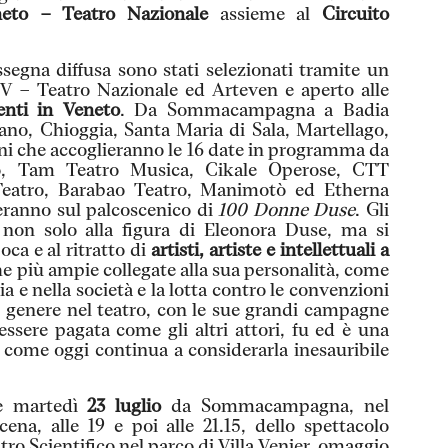
neto – Teatro Nazionale
assieme al
Circuito
segna diffusa sono stati selezionati tramite un
V – Teatro Nazionale ed Arteven e aperto alle
enti in Veneto
. Da Sommacampagna a Badia
ano, Chioggia, Santa Maria di Sala, Martellago,
ni che accoglieranno le 16 date in programma da
co, Tam Teatro Musica, Cikale Operose, CTT
eatro, Barabao Teatro, Manimotò ed Etherna
eranno sul palcoscenico di
100 Donne Duse
. Gli
o non solo alla figura di Eleonora Duse, ma si
oca e al ritratto di
artisti, artiste e intellettuali a
he più ampie collegate alla sua personalità, come
ia e nella società e la lotta contro le convenzioni
di genere nel teatro, con le sue grandi campagne
essere pagata come gli altri attori, fu ed è una
i come oggi continua a considerarla inesauribile
ue martedì
23 luglio
da Sommacampagna, nel
na, alle 19 e poi alle 21.15, dello spettacolo
tro Scientifico nel parco di Villa Venier, omaggio