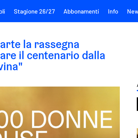
li
Stagione 26/27
Abbonamenti
Info
Ne
rte la rassegna
are il centenario dalla
vina"