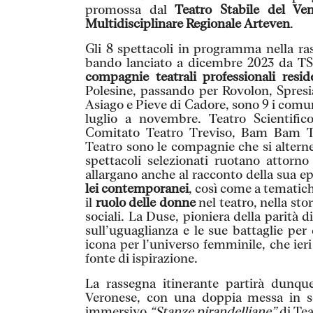
promossa dal
Teatro Stabile del Ve
Multidisciplinare Regionale Arteven
.
Gli 8 spettacoli in programma nella ras
bando lanciato a dicembre 2023 da TS
compagnie teatrali professionali resid
Polesine, passando per Rovolon, Spresi
Asiago e Pieve di Cadore, sono 9 i comu
luglio a novembre. Teatro Scientifi
Comitato Teatro Treviso, Bam Bam T
Teatro sono le compagnie che si altern
spettacoli selezionati ruotano attorn
allargano anche al racconto della sua ep
lei contemporanei
, così come a tematic
il
ruolo delle donne
nel teatro, nella stor
sociali. La Duse, pioniera della parità 
sull’uguaglianza e le sue battaglie per 
icona per l’universo femminile, che ier
fonte di ispirazione.
La rassegna itinerante partirà dunq
Veronese, con una doppia messa in sce
immersivo
“Stanze pirandelliane”
di Tea