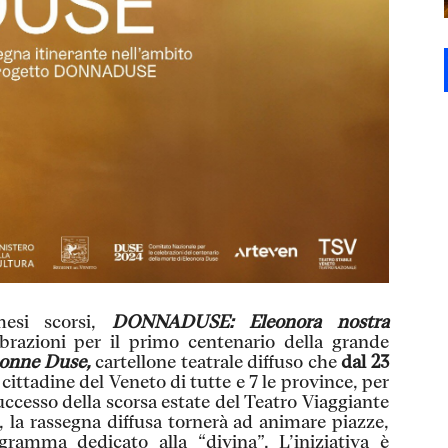
esi scorsi,
DONNADUSE: Eleonora nostra
brazioni per il primo centenario della grande
onne Duse,
cartellone teatrale diffuso che
dal 23
cittadine del Veneto di tutte e 7 le province, per
uccesso della scorsa estate del Teatro Viaggiante
 la rassegna diffusa tornerà ad animare piazze,
gramma dedicato alla “divina”. L’iniziativa è