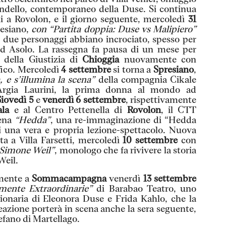
randello, contemporaneo della Duse. Si continua
 a Rovolon, e il giorno seguente, mercoledì
31
resiano,
con “Partita doppia: Duse vs Malipiero”
 due personaggi abbiano incrociato, spesso per
 ad Asolo. La rassegna fa pausa di un mese per
a della Giustizia di
Chioggia
nuovamente con
fico. Mercoledì
4 settembre
si torna a
Spresiano
,
, e s’illumina la scena”
della compagnia Cikale
 Argia Laurini, la prima donna al mondo ad
iovedì 5
e
venerdì 6 settembre
, rispettivamente
ala
e al Centro Pettenella di
Rovolon
, il CTT
cena
“Hedda”
, una re-immaginazione di “Hedda
i una vera e propria lezione-spettacolo. Nuova
ta a Villa Farsetti, mercoledì
10 settembre
con
i Simone Weil”
, monologo che fa rivivere la storia
Weil.
amente a
Sommacampagna
venerdì
13 settembre
mente Extraordinarie”
di Barabao Teatro, uno
zionaria di Eleonora Duse e Frida Kahlo, che la
azione porterà in scena anche la sera seguente,
tefano di Martellago.