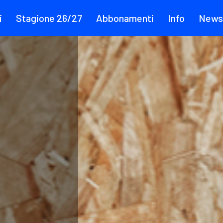
i
Stagione 26/27
Abbonamenti
Info
News