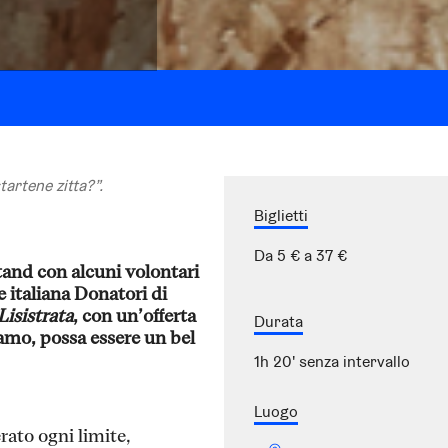
tartene zitta?”.
Biglietti
Da 5 € a 37 €
stand con alcuni volontari
 italiana Donatori di
Lisistrata
, con un’offerta
Durata
iamo, possa essere un bel
1h 20' senza intervallo
Luogo
ato ogni limite,