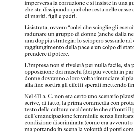
imperversa la corruzione e si insiste in una 
che sta dissipando quel che resta nelle casse 
di mariti, figli e padri.
Lisistrata, ovvero “colei che scioglie gli eserc
radunare un gruppo di donne (anche dalla ne
una doppia strategia: lo sciopero sessuale ad 
raggiungimento della pace e un colpo di stato
prendere il potere.
L’impresa non si rivelerà per nulla facile, sia 
opposizione dei maschi (dei più vecchi in part
donne dovranno a loro volta rinunciare al piac
alla fine sortirà gli effetti sperati mettendo fin
Nel 411 a. C. non era certo uno scenario plausi
scrive, di fatto, la prima commedia con prot
testo della cultura occidentale che affronti i
dell’emancipazione femminile senza limitarsi
condizione discriminata (come era avvenuto p
ma portando in scena la volontà di porsi come