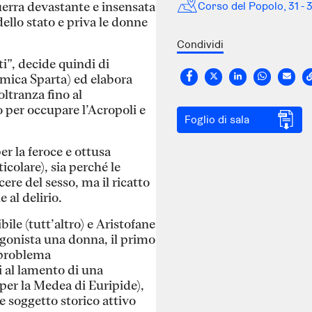
Corso del Popolo, 31 - 
guerra devastante e insensata
dello stato e priva le donne
Condividi
iti”, decide quindi di
mica Sparta) ed elabora
oltranza fino al
 per occupare l’Acropoli e
Foglio di sala
per la feroce e ottusa
icolare), sia perché le
ere del sesso, ma il ricatto
e al delirio.
bile (tutt’altro) e Aristofane
agonista una donna, il primo
l problema
 al lamento di una
er la Medea di Euripide),
 soggetto storico attivo