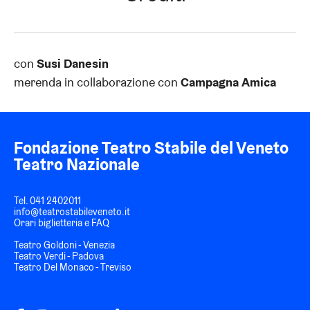
con
Susi Danesin
merenda in collaborazione con
Campagna Amica
Fondazione Teatro Stabile del Veneto
Teatro Nazionale
Tel.
041 2402011
info@teatrostabileveneto.it
Orari biglietteria e FAQ
Teatro Goldoni - Venezia
Teatro Verdi - Padova
Teatro Del Monaco - Treviso