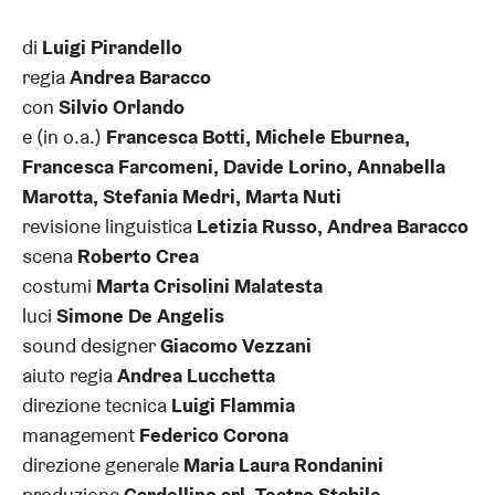
di
Luigi Pirandello
regia
Andrea Baracco
con
Silvio Orlando
e (in o.a.)
Francesca Botti, Michele Eburnea,
Francesca Farcomeni, Davide Lorino, Annabella
Marotta, Stefania Medri, Marta Nuti
revisione linguistica
Letizia Russo, Andrea Baracco
scena
Roberto Crea
costumi
Marta Crisolini Malatesta
luci
Simone De Angelis
sound designer
Giacomo Vezzani
aiuto regia
Andrea Lucchetta
direzione tecnica
Luigi Flammia
management
Federico Corona
direzione generale
Maria Laura Rondanini
produzione
Cardellino srl, Teatro Stabile