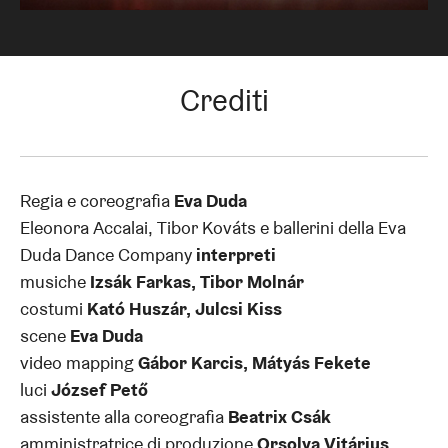
Crediti
Regia e coreografia
Eva Duda
Eleonora Accalai, Tibor Kováts e ballerini della Eva
Duda Dance Company
interpreti
musiche
Izsák Farkas, Tibor Molnár
costumi
Kató Huszár, Julcsi Kiss
scene
Eva Duda
video mapping
Gábor Karcis, Mátyás Fekete
luci
József Pető
assistente alla coreografia
Beatrix Csák
amministratrice di produzione
Orsolya Vitárius