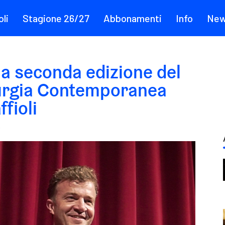
li
Stagione 26/27
Abbonamenti
Info
Ne
 la seconda edizione del
urgia Contemporanea
fioli