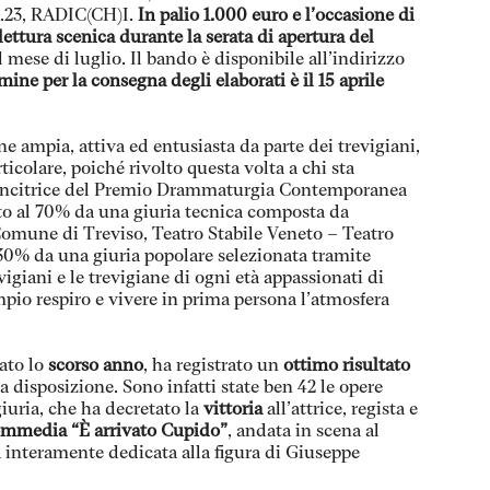
23, RADIC(CH)I.
In palio 1.000 euro e l’occasione di
lettura scenica durante la serata di apertura del
 mese di luglio. Il bando è disponibile all’indirizzo
mine per la consegna degli elaborati è il 15 aprile
e ampia, attiva ed entusiasta da parte dei trevigiani,
icolare, poiché rivolto questa volta a chi sta
 la vincitrice del Premio Drammaturgia Contemporanea
ato al 70% da una giuria tecnica composta da
Comune di Treviso, Teatro Stabile Veneto – Teatro
 30% da una giuria popolare selezionata tramite
igiani e le trevigiane di ogni età appassionati di
mpio respiro e vivere in prima persona l’atmosfera
ato lo
scorso anno
, ha registrato un
ottimo risultato
 disposizione. Sono infatti state ben 42 le opere
giuria, che ha decretato la
vittoria
all’attrice, regista e
mmedia “È arrivato Cupido”
, andata in scena al
interamente dedicata alla figura di Giuseppe