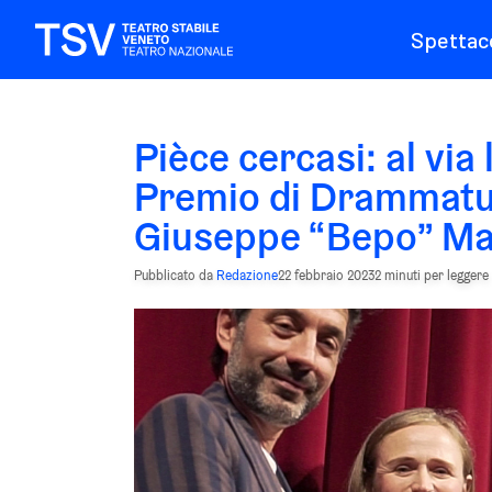
Spettaco
Pièce cercasi: al via
Premio di Drammat
Giuseppe “Bepo” Maf
Pubblicato da
Redazione
22 febbraio 2023
2 minuti per leggere