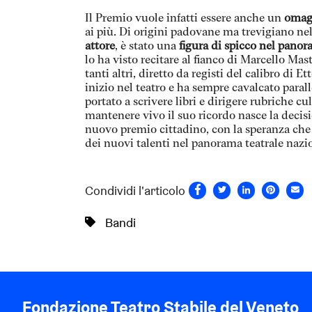
Il Premio vuole infatti essere anche un
omagg
ai più. Di origini padovane ma trevigiano ne
attore
, è stato una
figura di spicco nel panor
lo ha visto recitare al fianco di Marcello Ma
tanti altri, diretto da registi del calibro di E
inizio nel teatro e ha sempre cavalcato parall
portato a scrivere libri e dirigere rubriche cu
mantenere vivo il suo ricordo nasce la decis
nuovo premio cittadino, con la speranza che
dei nuovi talenti nel panorama teatrale nazi
Condividi l'articolo
Bandi
Fondazione Teatro Stabile del Veneto