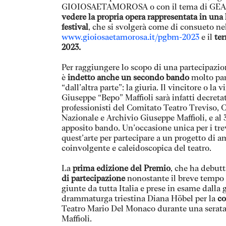
GIOIOSAETAMOROSA o con il tema di GEA.
vedere la propria opera rappresentata in una 
festival
, che si svolgerà come di consueto nel
www.gioiosaetamorosa.it/pgbm-2023
e il
ter
2023.
Per raggiungere lo scopo di una partecipazion
è
indetto anche un secondo bando
molto part
“dall’altra parte”: la giuria. Il vincitore o
Giuseppe “Bepo” Maffioli sarà infatti decret
professionisti del Comitato Teatro Treviso, 
Nazionale e Archivio Giuseppe Maffioli, e al
apposito bando. Un’occasione unica per i trev
quest’arte per partecipare a un progetto di a
coinvolgente e caleidoscopica del teatro.
La
prima edizione del Premio
, che ha debutt
di partecipazione
nonostante il breve tempo a
giunte da tutta Italia e prese in esame dalla 
drammaturga triestina Diana Höbel per la
co
Teatro Mario Del Monaco durante una serata 
Maffioli.